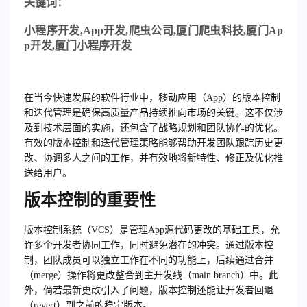
关
键词：
小程序开发
,App
开发
,
爬虫公司
,
厦门爬虫科技
,
厦门
Ap
p
开发
,
厦门小程序开发
在当今快速发展的软件行业中，移动应用（App）的版本控制
和迭代管理是确保高质量产品持续推向市场的关键。这不仅涉
及到技术层面的实施，还包含了战略规划和团队协作的优化。
有效的版本控制和迭代管理策略能够帮助开发团队跟踪历史更
改、协调多人之间的工作，并有效地将新特性、修正及优化推
送给用户。
版本控制的重要性
版本控制系统（VCS）是管理App源代码更改的基础工具，允
许多个开发者协同工作，同时避免潜在的冲突。通过版本控
制，团队成员可以独立工作在不同的功能上，后续通过合并
（merge）操作将更改整合到主开发线（main branch）中。此
外，倘若最新更改引入了问题，版本控制还能让开发者回退
（revert）到之前的稳定版本。