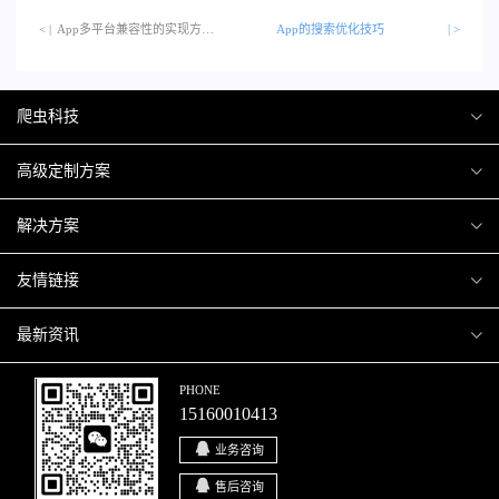
< |
App多平台兼容性的实现方法…
App的搜索优化技巧
| >
爬虫科技
爬虫案例
高级定制方案
关于爬虫
H5互动营销
解决方案
加入爬虫
微信小程序
商城解决方案
友情链接
微信公众号
商城会员积分商城解决方案
厦门小程序开发
最新资讯
响应式网站
网站解决方案
厦门APP开发
行业资讯
PHONE
15160010413
移动APP
智慧校园解决方案
厦门微商城开发
爬虫动态
业务咨询
智慧停车解决方案
博客园
售后咨询