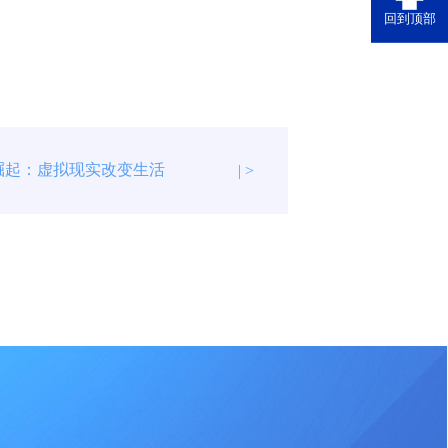
回到顶部
崛起：虚拟现实改变生活
| >