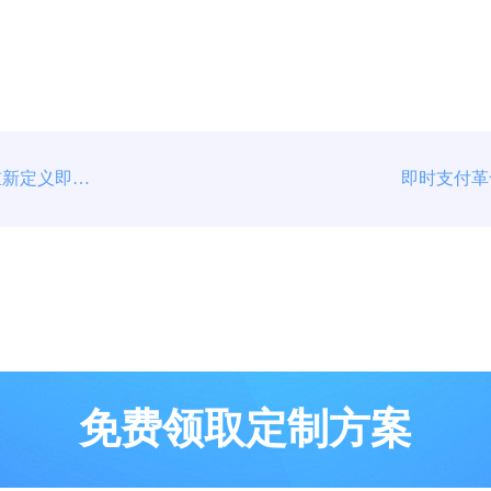
触手可及的智能：小程序如何重新定义即时服务
即时支付革
免费领取定制方案