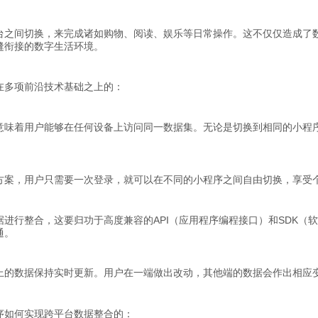
台之间切换，来完成诸如购物、阅读、娱乐等日常操作。这不仅仅造成了
缝衔接的数字生活环境。
在多项前沿技术基础之上的：
意味着用户能够在任何设备上访问同一数据集。无论是切换到相同的小程
方案，用户只需要一次登录，就可以在不同的小程序之间自由切换，享受
进行整合，这要归功于高度兼容的API（应用程序编程接口）和SDK（
通。
上的数据保持实时更新。用户在一端做出改动，其他端的数据会作出相应
序如何实现跨平台数据整合的：