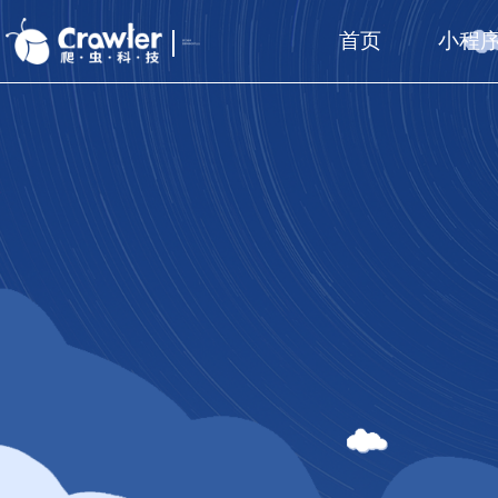
首页
小程
厦门福州
国家高新技术企业