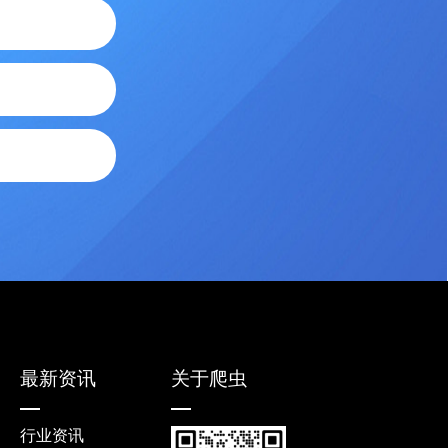
最新资讯
关于爬虫
行业资讯