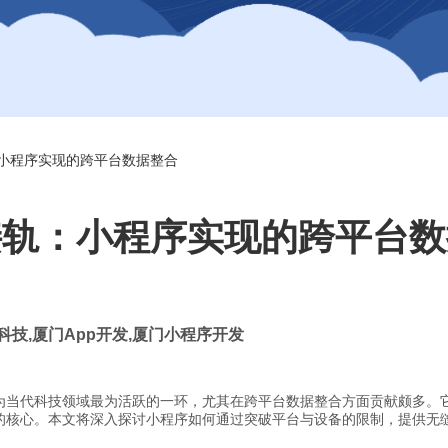
小程序实现的跨平台数据整合
接轨：小程序实现的跨平台数
科技
,
厦门
App
开发
,
厦门小程序开发
为当代科技领域最为活跃的一环，尤其在跨平台数据整合方面贡献颇多。
的核心。本文将深入探讨小程序如何通过突破平台与设备的限制，提供无