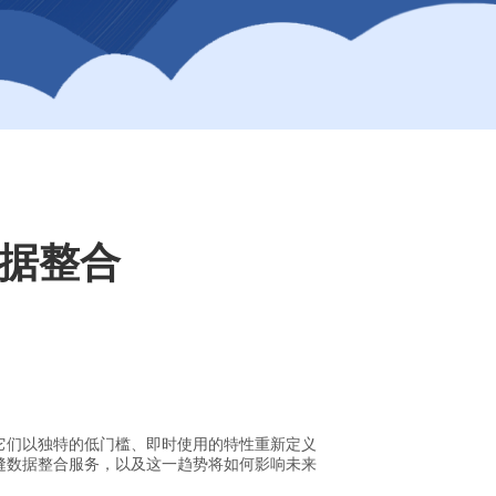
据整合
它们以独特的低门槛、即时使用的特性重新定义
缝数据整合服务，以及这一趋势将如何影响未来