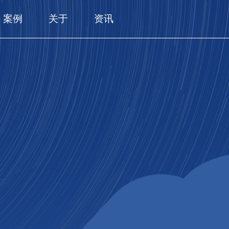
案例
关于
资讯