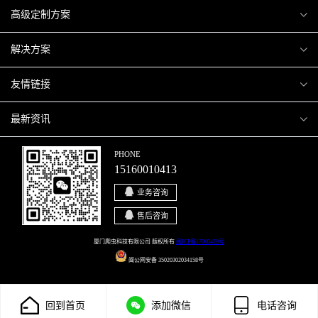
爬虫案例
高级定制方案
关于爬虫
H5互动营销
解决方案
加入爬虫
微信小程序
商城解决方案
友情链接
微信公众号
商城会员积分商城解决方案
厦门小程序开发
最新资讯
响应式网站
网站解决方案
厦门APP开发
行业资讯
PHONE
15160010413
移动APP
智慧校园解决方案
厦门微商城开发
爬虫动态
业务咨询
智慧停车解决方案
博客园
售后咨询
智慧农业解决方案
站长论坛
厦门爬虫科技有限公司 版权所有
闽ICP备17000429号
闽公网安备 35020302034158号
直播系统解决方案
开源之家
回到首页
添加微信
电话咨询