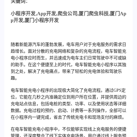
关
键词：
小程序开发
,App
开发
,
爬虫公司
,
厦门爬虫科技
,
厦门
Ap
p
开发
,
厦门小程序开发
随着新能源汽车的蓬勃发展，电车用户对于充电服务的需求日
趋增长。面对分散的充电网络和复杂的充电流程，电车智能充
电小程序应时而生，并迅速成为电车主们日常驾驶中不可或缺
的助手。在这个便捷至上的时代，电车智能充电小程序以其独
到之处，解决了充电痛点，带来了轻松的充电体验和驾驶乐
趣。
电车智能充电小程序
的出现极大简化了充电流程。通过GPS定
位，它能在几秒之内准确定位到用户所在位置，并提供周边的
充电站点信息，包括电桩的类型、功率、以及使用状态等详细
数据。充电过程的预约、启动、计费等一系列操作，全部可以
在小程序内一键完成，省去了传统充电卡和现场支付的麻烦。
在电车智能充电小程序中，不仅能够实现线上充电服务的便捷
管理，还深度整合了线下实体充电场景。用户通过线上服务预