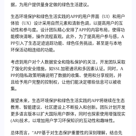
据，为用户提供量身定做的绿色生活建议。
生态环境保护和绿色生活实践的
APP的用户界面（UI）和用户
体验（UX）设计采用自然元素和清新色调，以提高用户的互
动性和参与度。设计团队精心安排了APP的内容布局，使得功
能模块清晰，操作流程直观。此外，为了提高用户参与感，A
PP引入了生态足迹追踪功能、绿色任务挑战，甚至是与本地
环保活动相连结的功能。
考虑到用户对个人数据安全和隐私保护的关注，开发团队采取
了强化的安全措施，如SSL加密通讯和多因素认证。同时，A
PP的隐私政策明确说明了数据的收集、使用和分享规则，并
且给予用户完整的控制权，让他们能决定哪些信息可以被收
集。
展望未来，生态环境保护和绿色生活实践的APP将继续在生态
教育、智能建议、社区建设上不断投入和创新。团队计划开发
更多语言版本以扩大国际用户群体，同时也探索使用增强现实
(AR)技术，以增加用户学习环保知识的互动性和趣味性。
总体而言，“APP基于对生态保护重要性的深刻理解，结合先