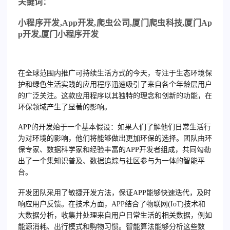
关键词：
小程序开发
,App
开发
,
爬虫公司
,
厦门爬虫科技
,
厦门
Ap
p
开发
,
厦门小程序开发
在全球范围内推广可持续生活方式的今天，专注于生态环境保
护和绿色生活实践的应用程序迅速吸引了来自各个年龄层用户
的广泛关注。这款应用程序以其独特的理念和创新的功能，在
环保领域产生了显著的影响。
APP的开发始于一个基本假设：如果人们了解他们日常生活行
为对环境的影响，他们将能够做出更加环保的选择。团队由环
保专家、数据科学家和经验丰富的APP开发者组成，共同勾勒
出了一个集知识普及、数据追踪与社区参与为一体的智能平
台。
开发团队采用了敏捷开发方法，保证APP能够快速迭代，及时
响应用户反馈。在技术方面，APP结合了物联网(IoT)技术和
大数据分析，收集并处理来自用户日常生活的相关数据，例如
能源消耗、出行模式和购物习惯。智能算法能够分析这些数