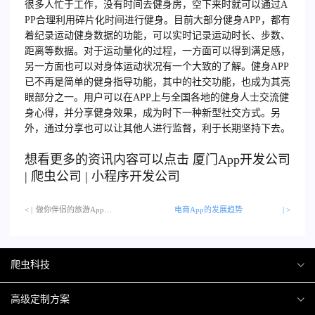
很多人忙于工作，没有时间去健身房，空下来时就可以通过A
PP合理利用碎片化时间进行健身。
目前大部分健身APP，都有
着纪录运动健身数据的功能，可以实时记录运动时长、步数、
距离等数据。对于运动量化的过程，一方面可以得到满足感，
另一方面也可以对身体运动状况有一个大致的了解。
健身APP
已不再是简单的健身指导功能，其中的社交功能，也成为其亮
眼部分之一。用户可以在APP上与全国各地的健身人士交流健
身心得，并分享健身效果，成为时下一种新型社交方式。另
外，通过分享也可以让其他人进行监督，利于长期坚持下去。
想看更多的资讯内容可以点击
厦门
App开发公司
|
爬虫公司
|
小程序开发公司
< |
做你伴侣的旅游App…
电商App的发展趋势
| >
爬虫科技
爬虫案例
高级定制方案