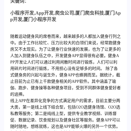
关键词：
小程序开发
,App
开发
,
爬虫公司
,
厦门爬虫科技
,
厦门
Ap
p
开发
,
厦门小程序开发
随着运动健身风的席卷而来，越来越多的人都加入健身行列之
中。由于工作比较忙、压力比较大的白领们来说，经常跑健身
房又不太现实。为了让健身行业快速的发展，也为了让更多的
人加入到健身队伍之中，开发健身APP显得很有必要。健身A
PP开发让人们可以通过利用闲散时间进行锻炼，人们可以利
用碎片时间进行锻炼，不用担心没有足够多的时间。
除了各
式健身房的兴起与诞生外，健身APP也蜂拥而至。据统计，截
止目前为止已有上千款健身相关的APP软件。其中涵盖了瑜
伽、跑步、健身操等各种健身项目，受到不同群体健身爱好者
的追捧。
线上APP在差异化竞争的方式满足用户的需求，目前主要分两
大类，第一是线上线下结合型，包括O2O选健身场馆、O2O选
私教等服务；第二是纯线上型，提供专业教学视频、训练督
促、数据记录、饮食规划以及健身社区等服务。
健身APP可以
随时随地，想练就练，这也是APP能够火爆的另外一个优势。