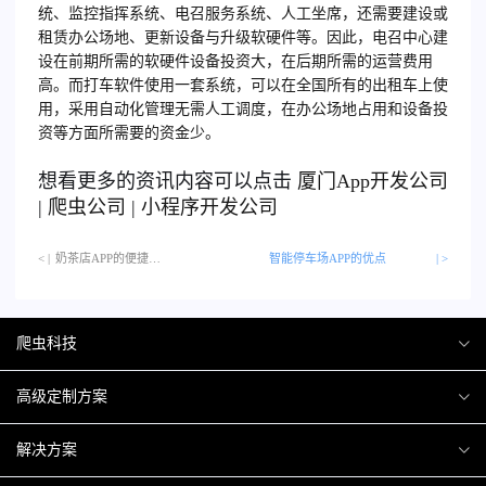
统、监控指挥系统、电召服务系统、人工坐席，还需要建设或
租赁办公场地、更新设备与升级软硬件等。因此，电召中心建
设在前期所需的软硬件设备投资大，在后期所需的运营费用
高。而打车软件使用一套系统，可以在全国所有的出租车上使
用，采用自动化管理无需人工调度，在办公场地占用和设备投
资等方面所需要的资金少。
想看更多的资讯内容可以点击
厦门
App开发公司
|
爬虫公司
|
小程序开发公司
< |
奶茶店APP的便捷…
智能停车场APP的优点
| >
爬虫科技
爬虫案例
高级定制方案
关于爬虫
H5互动营销
解决方案