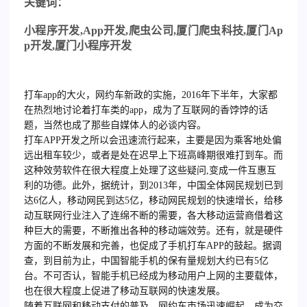
关键词：
小程序开发
,App
开发
,
爬虫公司
,
厦门爬虫科技
,
厦门
Ap
p
开发
,
厦门小程序开发
打车app的大火，网约车新政的实施，2016年下半年，大家都
在热烈地讨论着打车类的app，成为了互联网的香饽饽的话
题，当然也成了那些自媒体人的必谈内容。
打车APP开发之所以会迅速流行起来，主要是因为乘客地处偏
远出租车较少，或者是处在迟早上下班高峰期很难打到车。而
这种效劳软件在很大程度上处理了这些疑问,变成一件互惠互
利的功德。此外，据统计，到2013年，中国全体网民规划已到
达6亿人，移动网民到达5亿，移动网民规划的快速增长，给移
动互联网行业注入了连绵不断的需要，各大移动运营商借着这
种巨大的需要，不断推出各种的移动端效劳。还有，就是硬件
方面的不断发展和完善，也促成了手机打车APP的鼓起。据调
查，到目前为止，中国智能手机的保有量规划大约已有5亿
台。不可否认，智能手机已经成为移动用户上网的主要载体，
也在很大程度上促进了移动互联网的快速发展。
随着互联网和移动支付的普及，网约车市场迅速崛起，成为交