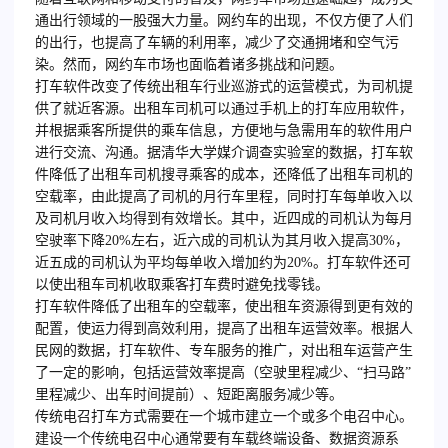
通出行领域的一股强大力量。网约车的出现，不仅方便了人们
的出行，也提高了车辆的利用率，减少了交通拥堵和空气污
染。然而，网约车市场也面临着诸多挑战和问题。
打车软件改变了传统出租车行业巡游式的运营模式，为司机提
供了就近客源。出租车司机可以通过手机上的打车应用软件，
并根据乘客所提供的乘车信息，方便地与急需用车的软件用户
进行交流、沟通。据清华大学媒介调查实验室的数据，打车软
件降低了出租车司机搜寻乘客的成本，还降低了出租车司机的
空载率，由此提高了司机的月行车里程，同时打车每单收入以
及司机月收入均得到有效增长。其中，近四成的司机认为每月
空驶率下降20%左右，近六成的司机认为其月收入提高30%，
近五成的司机认为平均每单收入增加约为20%。打车软件还可
以使出租车司机收取乘客打车费时避免找零钱。
打车软件降低了出租车的空载率，使出租车资源得到更有效的
配置，使运力得到高效利用，提高了出租车运营效率。根据人
民网的数据，打车软件、专车服务的推广，对出租车运营产生
了一定的影响，包括运营效率提高（空驶里程减少、“扫马路”
里程减少、出车时间提前）、短距离服务减少等。
传统电召打车方式需要在一个城市建立一个或多个电召中心。
建设一个传统电召中心通常要有车载终端设备、数据资源系