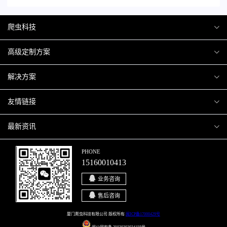
爬虫科技
爬虫案例
高级定制方案
关于爬虫
H5互动营销
解决方案
加入爬虫
微信小程序
商城解决方案
友情链接
微信公众号
商城会员积分商城解决方案
厦门小程序开发
最新资讯
响应式网站
网站解决方案
厦门APP开发
行业资讯
PHONE
15160010413
移动APP
智慧校园解决方案
厦门微商城开发
爬虫动态
业务咨询
智慧停车解决方案
博客园
售后咨询
智慧农业解决方案
站长论坛
厦门爬虫科技有限公司 版权所有
闽ICP备17000429号