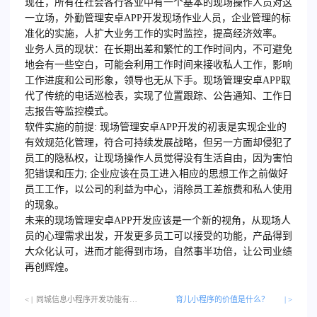
现在，所有在社会各行各业中有一个基本的现场操作人员对这
一立场，外勤管理安卓APP开发现场作业人员，企业管理的标
准化的实施，人扩大业务工作的实时监控，提高经济效率。
业务人员的现状：在长期出差和繁忙的工作时间内，不可避免
地会有一些空白，可能会利用工作时间来接收私人工作，影响
工作进度和公司形象，领导也无从下手。现场管理安卓APP取
代了传统的电话巡检表，实现了位置跟踪、公告通知、工作日
志报告等监控模式。
软件实施的前提: 现场管理安卓APP开发的初衷是实现企业的
有效规范化管理，符合可持续发展战略，但另一方面却侵犯了
员工的隐私权，让现场操作人员觉得没有生活自由，因为害怕
犯错误和压力; 企业应该在员工进入相应的思想工作之前做好
员工工作，以公司的利益为中心，消除员工差旅费和私人使用
的现象。
未来的现场管理安卓
APP开发
应该是一个新的视角，从现场人
员的心理需求出发，开发更多员工可以接受的功能，产品得到
大众化认可，进而才能得到市场，自然事半功倍，让公司业绩
再创辉煌。
< |
同城信息小程序开发功能有哪些？…
育儿小程序的价值是什么？
| >