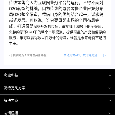
传统零售商因为互联网业务平台的运行，不得不面对
O2O转型的挑战，因为传统的母婴零售企业应充分布
局O2O整个渠道，凭借自身的优势结合起来，谋求跨
越式发展。可以说，谁只要母婴市场的全国布局完
成，打通母婴
APP开发
的市场，链接线上和线下的全渠道，
完整的闭环O2O下的整个市场渠道，提供可靠的产品和便捷的
服务，谁可以赢得数以百万计的青睐，谁就是未来母婴市场的
主宰。
< |
民宿短租APP开发具备哪些功能呢？…
移动支付APP开发的好处是什么？
| >
爬虫科技
爬虫案例
高级定制方案
关于爬虫
H5互动营销
解决方案
加入爬虫
微信小程序
商城解决方案
友情链接