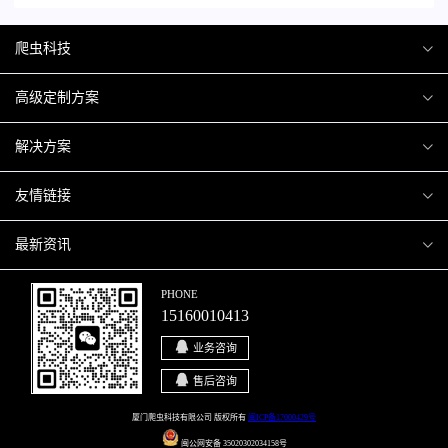
爬虫科技
爬虫案例
高级定制方案
关于爬虫
H5互动营销
解决方案
加入爬虫
微信小程序
商城解决方案
友情链接
微信公众号
商城会员积分商城解决方案
厦门小程序开发
最新资讯
响应式网站
网站解决方案
厦门APP开发
行业资讯
PHONE
15160010413
移动APP
智慧校园解决方案
厦门微商城开发
爬虫动态
业务咨询
智慧停车解决方案
博客园
售后咨询
智慧农业解决方案
站长论坛
厦门爬虫科技有限公司 版权所有
闽ICP备17000429号
闽公网安备 35020302034158号