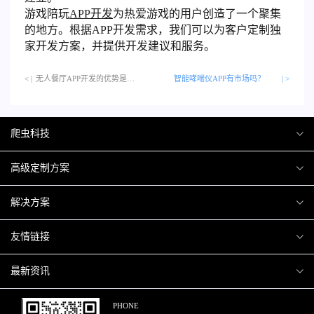
游戏陪玩
APP开发
为热爱游戏的用户创造了一个聚集
的地方。根据APP开发需求，我们可以为客户定制独
家开发方案，并提供开发建议和服务。
< |
无人餐厅APP开发的优势是什么？…
智能哮喘仪APP有市场吗？
| >
爬虫科技
爬虫案例
高级定制方案
关于爬虫
H5互动营销
解决方案
加入爬虫
微信小程序
商城解决方案
友情链接
微信公众号
商城会员积分商城解决方案
厦门小程序开发
最新资讯
响应式网站
网站解决方案
厦门APP开发
行业资讯
PHONE