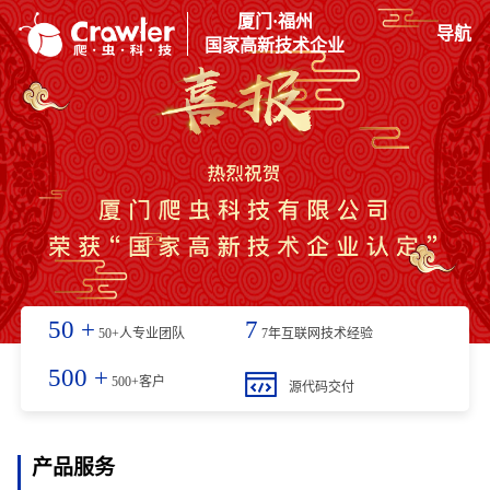
厦门·福州
导航
国家高新技术企业
50
+
7
50+人专业团队
7年互联网技术经验
500
+
500+客户
源代码交付
产品服务