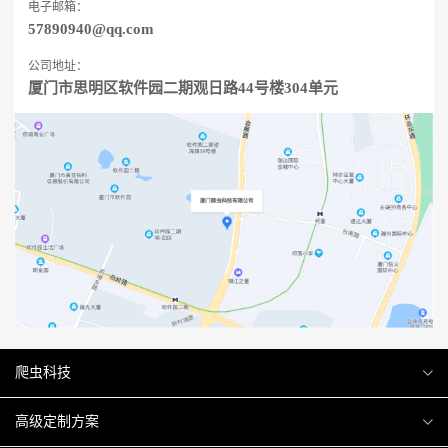
电子邮箱：
57890940@qq.com
公司地址：
厦门市思明区软件园二期观日路44号楼304单元
爬虫科技
爬虫案例
高级定制方案