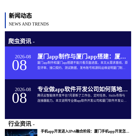
新闻动态
NEWS AND TRENDS
爬虫资讯 -
厦门app制作与厦门app搭建：厦门App开发的六个交付关口
2026-08
08
厦门app制作和厦门app搭建不能只看页面进度。本文从需求基线、原
型评审、接口契约、测试数据、发布账号和源码运维说明厦门制作
app与App软件开发的完整交付方法。
专业做app软件开发公司如何落地企业智能体工作台
2026-08
08
腾讯云智能体开发平台7月更新了工作台、定时任务、Skills市场与
连接器能力。本文说明专业做app软件开发公司和厦门软件开发公司
如何把企业智能体接入App开发、审批、知识库和现有系统。
行业资讯 -
手机app开发进入IPv6融合阶段：厦门手机app开发怎样验收真实网络