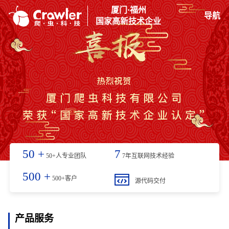
厦门·福州
导航
国家高新技术企业
50
+
7
50+人专业团队
7年互联网技术经验
500
+
500+客户
源代码交付
产品服务