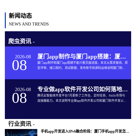
新闻动态
NEWS AND TRENDS
爬虫资讯 -
厦门app制作与厦门app搭建：厦门App开发的六个交付关口
2026-08
08
厦门app制作和厦门app搭建不能只看页面进度。本文从需求基线、原
型评审、接口契约、测试数据、发布账号和源码运维说明厦门制作
app与App软件开发的完整交付方法。
专业做app软件开发公司如何落地企业智能体工作台
2026-08
08
腾讯云智能体开发平台7月更新了工作台、定时任务、Skills市场与
连接器能力。本文说明专业做app软件开发公司和厦门软件开发公司
如何把企业智能体接入App开发、审批、知识库和现有系统。
行业资讯 -
手机app开发进入IPv6融合阶段：厦门手机app开发怎样验收真实网络