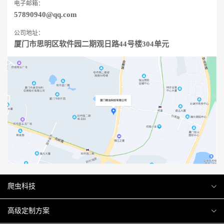
电子邮箱：
57890940@qq.com
公司地址：
厦门市思明区软件园二期观日路44号楼304单元
爬虫科技
爬虫案例
高级定制方案