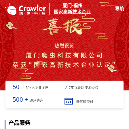
厦门·福州
导航
国家高新技术企业
50
+
7
50+人专业团队
7年互联网技术经验
500
+
500+客户
源代码交付
产品服务