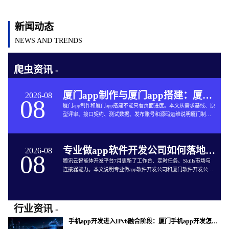
新闻动态
NEWS AND TRENDS
爬虫资讯 -
厦门app制作与厦门app搭建：厦门App开发的六个交付关口
2026-08
08
厦门app制作和厦门app搭建不能只看页面进度。本文从需求基线、原
型评审、接口契约、测试数据、发布账号和源码运维说明厦门制作
app与App软件开发的完整交付方法。
专业做app软件开发公司如何落地企业智能体工作台
2026-08
08
腾讯云智能体开发平台7月更新了工作台、定时任务、Skills市场与
连接器能力。本文说明专业做app软件开发公司和厦门软件开发公司
如何把企业智能体接入App开发、审批、知识库和现有系统。
行业资讯 -
手机app开发进入IPv6融合阶段：厦门手机app开发怎样验收真实网络