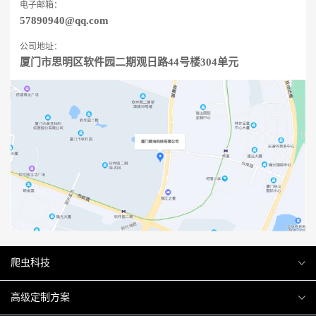
电子邮箱：
57890940@qq.com
公司地址：
厦门市思明区软件园二期观日路44号楼304单元
爬虫科技
爬虫案例
高级定制方案