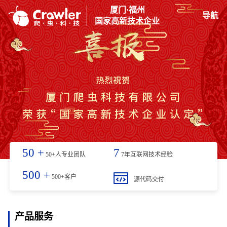
厦门·福州
导航
国家高新技术企业
50
+
7
50+人专业团队
7年互联网技术经验
500
+
500+客户
源代码交付
产品服务