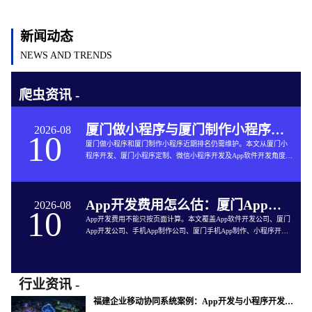
新闻动态
NEWS AND TRENDS
爬虫资讯 -
厦门做小程序与厦门制作小程序：本地生活门店怎样统一会员、预约和订单
2026-08
10
厦门做小程序和厦门制作小程序近期排名仍需维护。本文从厦门小
程序开发、厦门小程序定制、微信小程序开发及App软件开发角度说
明门店会员、预约、订单、核销和数据对接。
App开发费用怎么估：厦门App开发公司从功能到验收的预算拆分方法
2026-08
10
App开发费用不能只按页面计算。本文覆盖App软件开发公司、厦门
App开发公司、手机App制作公司、厦门手机App制作、小程序开发
公司等精确选型词，说明功能、质量、外部服务与维护预算。
行业资讯 -
福建企业移动协同系统案例：App开发与小程序开发怎样连接订单和现场服务