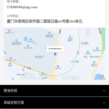
电子邮箱：
57890940@qq.com
公司地址：
厦门市思明区软件园二期观日路44号楼304单元
爬虫科技
爬虫案例
高级定制方案