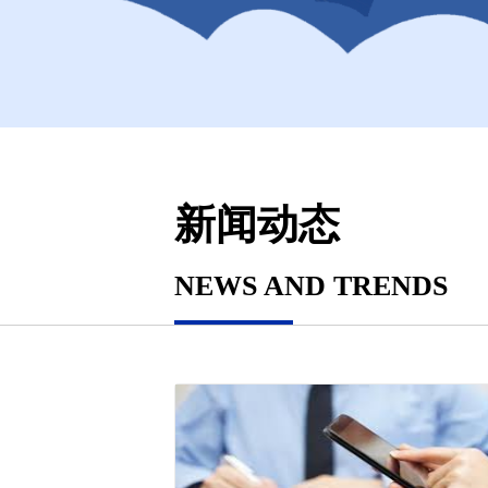
新闻动态
NEWS AND TRENDS