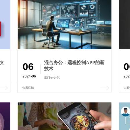
技
混合办公：远程控制APP的新
06
0
技术
2024-06
202
厦门app开发
查看详情
查看