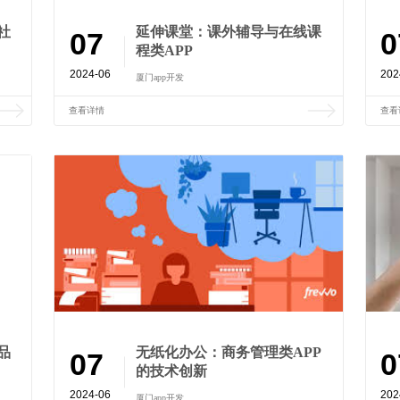
社
延伸课堂：课外辅导与在线课
07
0
程类APP
2024-06
202
厦门app开发
查看详情
查看
品
无纸化办公：商务管理类APP
07
0
的技术创新
2024-06
202
厦门app开发