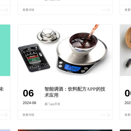
查看详情
查看
未
智能调酒：饮料配方APP的技
06
0
术应用
2024-06
202
厦门app开发
查看详情
查看