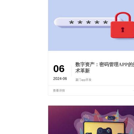
数字资产：密码管理APP的
06
术革新
2024-06
厦门app开发
查看详情