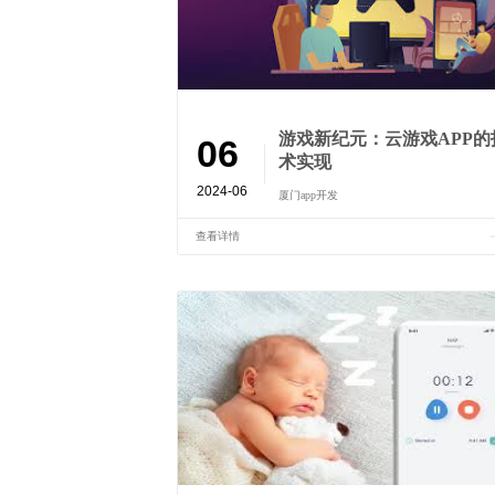
游戏新纪元：云游戏APP的
06
术实现
2024-06
厦门app开发
查看详情