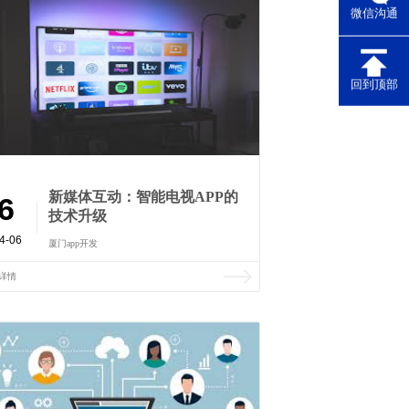
微信沟通
回到顶部
新媒体互动：智能电视APP的
6
技术升级
4-06
厦门app开发
详情