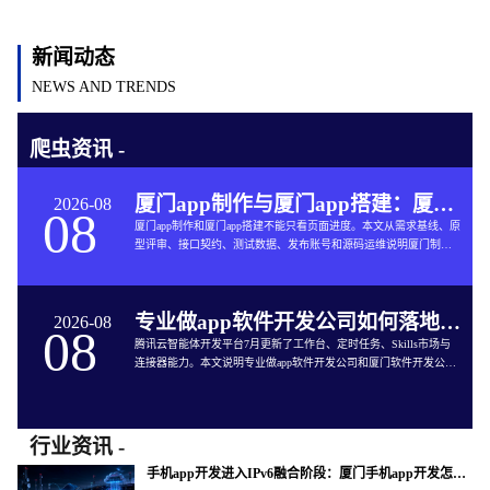
新闻动态
NEWS AND TRENDS
爬虫资讯 -
厦门app制作与厦门app搭建：厦门App开发的六个交付关口
2026-08
08
厦门app制作和厦门app搭建不能只看页面进度。本文从需求基线、原
型评审、接口契约、测试数据、发布账号和源码运维说明厦门制作
app与App软件开发的完整交付方法。
专业做app软件开发公司如何落地企业智能体工作台
2026-08
08
腾讯云智能体开发平台7月更新了工作台、定时任务、Skills市场与
连接器能力。本文说明专业做app软件开发公司和厦门软件开发公司
如何把企业智能体接入App开发、审批、知识库和现有系统。
行业资讯 -
手机app开发进入IPv6融合阶段：厦门手机app开发怎样验收真实网络