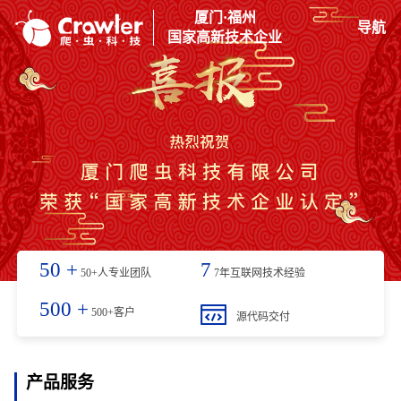
厦门·福州
导航
国家高新技术企业
50
+
7
50+人专业团队
7年互联网技术经验
500
+
500+客户
源代码交付
产品服务