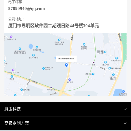
电子邮箱：
57890940@qq.com
公司地址：
厦门市思明区软件园二期观日路44号楼304单元
爬虫科技
爬虫案例
高级定制方案