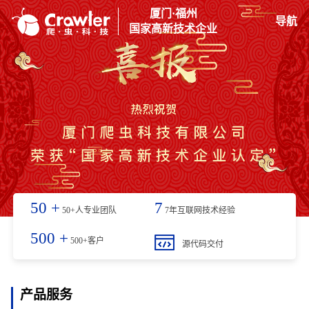
厦门·福州
导航
国家高新技术企业
50
+
7
50+人专业团队
7年互联网技术经验
500
+
500+客户
源代码交付
产品服务