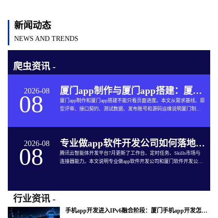
新闻动态
NEWS AND TRENDS
爬虫资讯 -
厦门app制作与厦门app搭建：厦门App开发的六个交付关口
2026-08
08
厦门app制作和厦门app搭建不能只看页面进度。本文从需求基线、原
型评审、接口契约、测试数据、发布账号和源码运维说明厦门制作
app与App软件开发的完整交付方法。
专业做app软件开发公司如何落地企业智能体工作台
2026-08
08
腾讯云智能体开发平台7月更新了工作台、定时任务、Skills市场与
连接器能力。本文说明专业做app软件开发公司和厦门软件开发公司
如何把企业智能体接入App开发、审批、知识库和现有系统。
行业资讯 -
手机app开发进入IPv6融合阶段：厦门手机app开发怎样验收真实网络