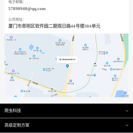
电子邮箱：
57890940@qq.com
公司地址：
厦门市思明区软件园二期观日路44号楼304单元
爬虫科技
爬虫案例
高级定制方案