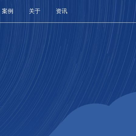
案例
关于
资讯