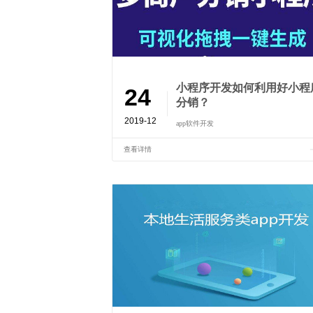
小程序开发如何利用好小程
24
分销？
2019-12
app软件开发
查看详情