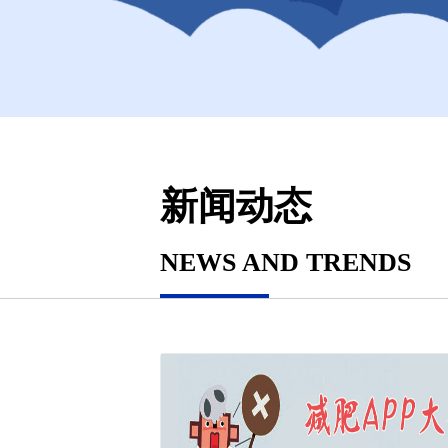
新闻动态
NEWS AND TRENDS