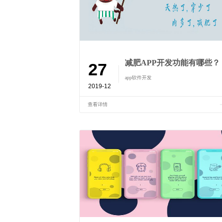
减肥APP开发功能有哪些？
27
app软件开发
2019-12
查看详情