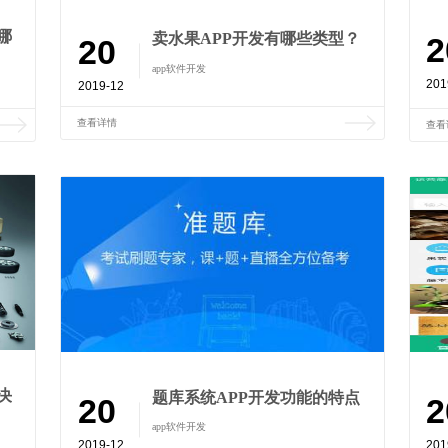
哪
卖水果APP开发有哪些类型？
2
20
app软件开发
201
2019-12
查看详情
查看
决
题库系统APP开发功能的特点
20
2
app软件开发
2019-12
201