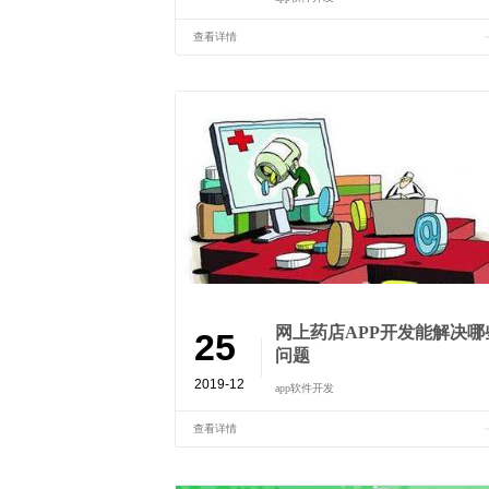
查看详情
网上药店APP开发能解决哪
25
问题
2019-12
app软件开发
查看详情