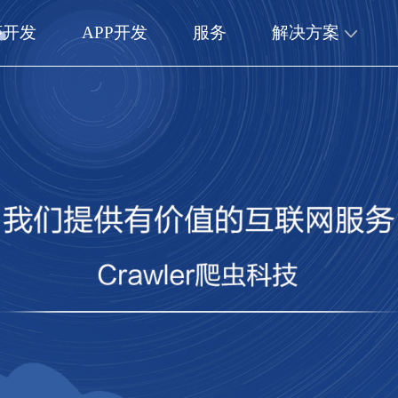
序开发
APP开发
服务
解决方案