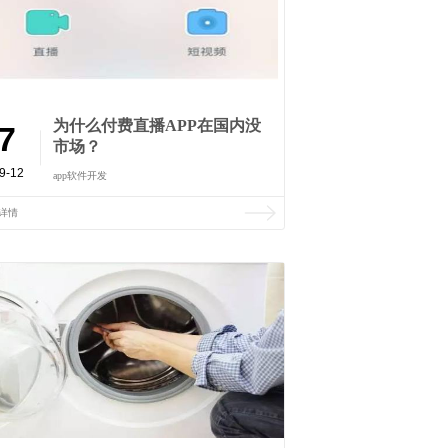
为什么付费直播APP在国内没
7
市场？
9-12
app软件开发
详情