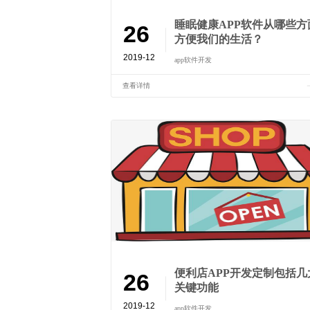
睡眠健康APP软件从哪些方
26
方便我们的生活？
2019-12
app软件开发
查看详情
便利店APP开发定制包括几
26
关键功能
2019-12
app软件开发