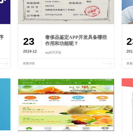
序
奢侈品鉴定APP开发具备哪些
23
2
作用和功能呢？
2019-12
201
app软件开发
查看详情
查看