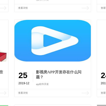
查看详情
查看
些
影视类APP开发存在什么问
25
2
题？
2019-12
201
app软件开发
查看详情
查看