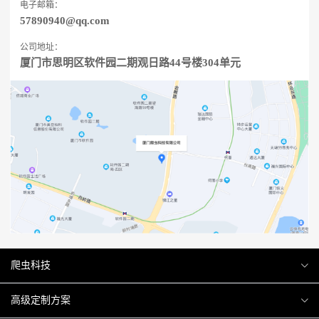
电子邮箱：
57890940@qq.com
公司地址：
厦门市思明区软件园二期观日路44号楼304单元
爬虫科技
爬虫案例
高级定制方案