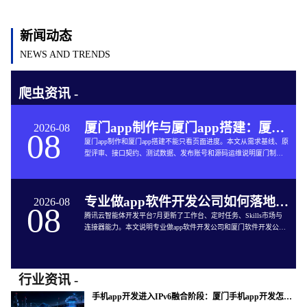
新闻动态
NEWS AND TRENDS
爬虫资讯 -
厦门app制作与厦门app搭建：厦门App开发的六个交付关口
2026-08
08
厦门app制作和厦门app搭建不能只看页面进度。本文从需求基线、原
型评审、接口契约、测试数据、发布账号和源码运维说明厦门制作
app与App软件开发的完整交付方法。
专业做app软件开发公司如何落地企业智能体工作台
2026-08
08
腾讯云智能体开发平台7月更新了工作台、定时任务、Skills市场与
连接器能力。本文说明专业做app软件开发公司和厦门软件开发公司
如何把企业智能体接入App开发、审批、知识库和现有系统。
行业资讯 -
手机app开发进入IPv6融合阶段：厦门手机app开发怎样验收真实网络