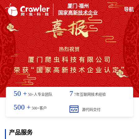
厦门·福州
导航
国家高新技术企业
50
+
7
50+人专业团队
7年互联网技术经验
500
+
500+客户
源代码交付
产品服务