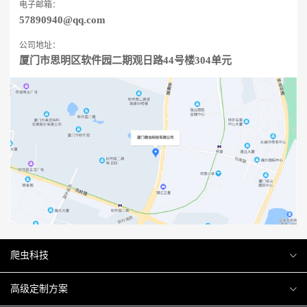
电子邮箱：
57890940@qq.com
公司地址：
厦门市思明区软件园二期观日路44号楼304单元
爬虫科技
爬虫案例
高级定制方案