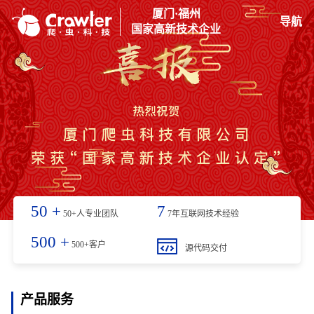
厦门·福州
导航
国家高新技术企业
50
+
7
50+人专业团队
7年互联网技术经验
500
+
500+客户
源代码交付
产品服务