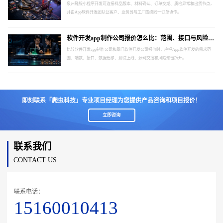
泉州鞋服小程序开发可连接样品版本、材料确认、订单交期、质检异常和出货节点，
并由App软件开发团队让客户、业务员与工厂围绕同一订单协作。
软件开发app制作公司报价怎么比：范围、接口与风险要分开
比较软件开发app制作公司和厦门软件开发公司报价时，应把App软件开发的需求范
围、端数、接口、数据迁移、测试上线、源码交接和风险预留拆开。
即刻联系「爬虫科技」专业项目经理为您提供产品咨询和项目报价！
立即咨询
联系我们
CONTACT US
联系电话：
15160010413