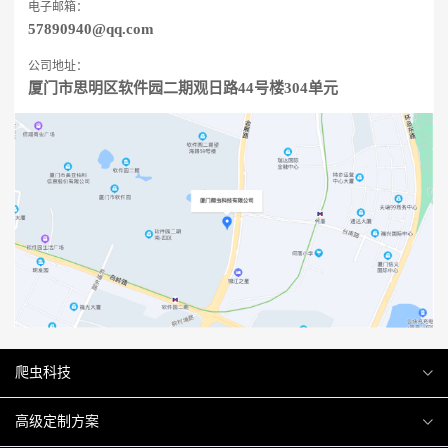
电子邮箱：
57890940@qq.com
公司地址：
厦门市思明区软件园二期观日路44号楼304单元
爬虫科技
爬虫案例
高级定制方案