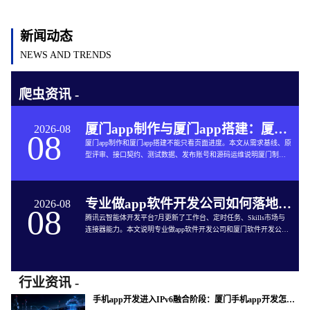
新闻动态
NEWS AND TRENDS
爬虫资讯 -
厦门app制作与厦门app搭建：厦门App开发的六个交付关口
2026-08
08
厦门app制作和厦门app搭建不能只看页面进度。本文从需求基线、原
型评审、接口契约、测试数据、发布账号和源码运维说明厦门制作
app与App软件开发的完整交付方法。
专业做app软件开发公司如何落地企业智能体工作台
2026-08
08
腾讯云智能体开发平台7月更新了工作台、定时任务、Skills市场与
连接器能力。本文说明专业做app软件开发公司和厦门软件开发公司
如何把企业智能体接入App开发、审批、知识库和现有系统。
行业资讯 -
手机app开发进入IPv6融合阶段：厦门手机app开发怎样验收真实网络