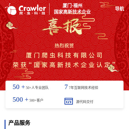
厦门·福州
导航
国家高新技术企业
50
+
7
50+人专业团队
7年互联网技术经验
500
+
500+客户
源代码交付
产品服务