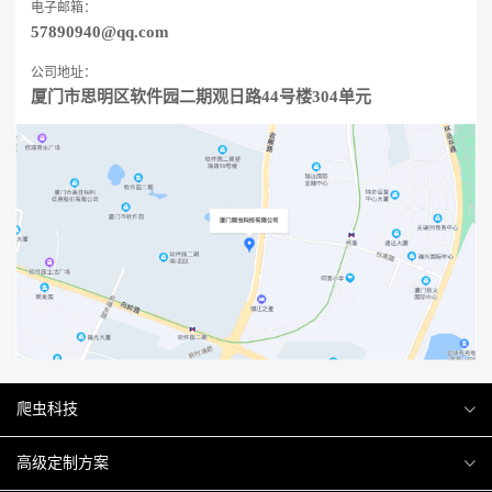
电子邮箱：
57890940@qq.com
公司地址：
厦门市思明区软件园二期观日路44号楼304单元
爬虫科技
爬虫案例
高级定制方案