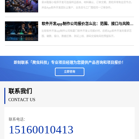
泉州鞋服小程序开发可连接样品版本、材料确认、订单交期、质检异常和出货节点，
并由App软件开发团队让客户、业务员与工厂围绕同一订单协作。
软件开发app制作公司报价怎么比：范围、接口与风险要分开
比较软件开发app制作公司和厦门软件开发公司报价时，应把App软件开发的需求范
围、端数、接口、数据迁移、测试上线、源码交接和风险预留拆开。
即刻联系「爬虫科技」专业项目经理为您提供产品咨询和项目报价！
立即咨询
联系我们
CONTACT US
联系电话：
15160010413