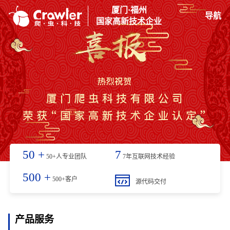
厦门·福州
导航
国家高新技术企业
50
+
7
50+人专业团队
7年互联网技术经验
500
+
500+客户
源代码交付
产品服务