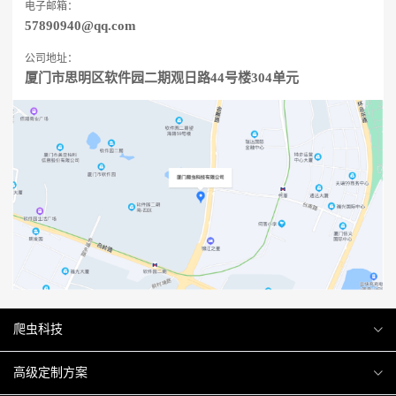
电子邮箱：
57890940@qq.com
公司地址：
厦门市思明区软件园二期观日路44号楼304单元
爬虫科技
爬虫案例
高级定制方案