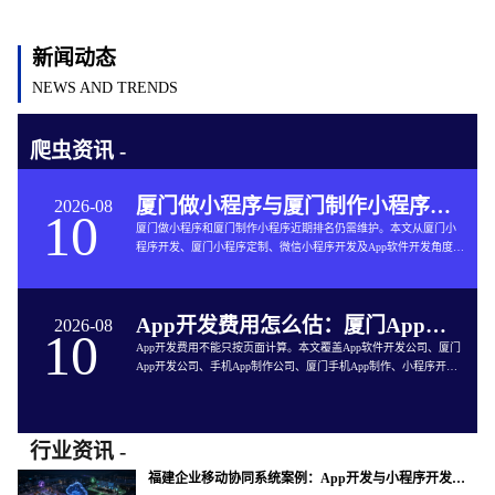
新闻动态
NEWS AND TRENDS
爬虫资讯 -
厦门做小程序与厦门制作小程序：本地生活门店怎样统一会员、预约和订单
2026-08
10
厦门做小程序和厦门制作小程序近期排名仍需维护。本文从厦门小
程序开发、厦门小程序定制、微信小程序开发及App软件开发角度说
明门店会员、预约、订单、核销和数据对接。
App开发费用怎么估：厦门App开发公司从功能到验收的预算拆分方法
2026-08
10
App开发费用不能只按页面计算。本文覆盖App软件开发公司、厦门
App开发公司、手机App制作公司、厦门手机App制作、小程序开发
公司等精确选型词，说明功能、质量、外部服务与维护预算。
行业资讯 -
福建企业移动协同系统案例：App开发与小程序开发怎样连接订单和现场服务