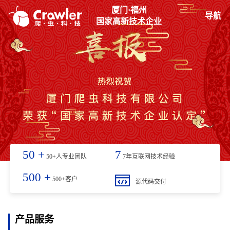
厦门·福州
导航
国家高新技术企业
50
+
7
50+人专业团队
7年互联网技术经验
500
+
500+客户
源代码交付
产品服务