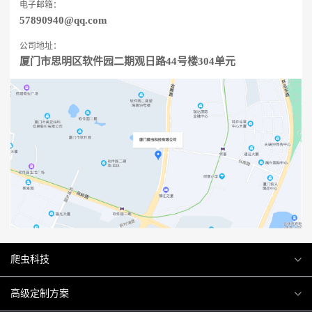
电子邮箱：
57890940@qq.com
公司地址：
厦门市思明区软件园二期观日路44号楼304单元
爬虫科技
爬虫案例
高级定制方案