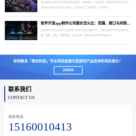
泉州鞋服小程序开发可连接样品版本、材料确认、订单交期、质检异常和出货节点，
并由App软件开发团队让客户、业务员与工厂围绕同一订单协作。
软件开发app制作公司报价怎么比：范围、接口与风险要分开
比较软件开发app制作公司和厦门软件开发公司报价时，应把App软件开发的需求范
围、端数、接口、数据迁移、测试上线、源码交接和风险预留拆开。
即刻联系「爬虫科技」专业项目经理为您提供产品咨询和项目报价！
立即咨询
联系我们
CONTACT US
联系电话：
15160010413