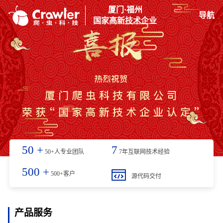
厦门·福州
导航
国家高新技术企业
50
+
7
50+人专业团队
7年互联网技术经验
500
+
500+客户
源代码交付
产品服务