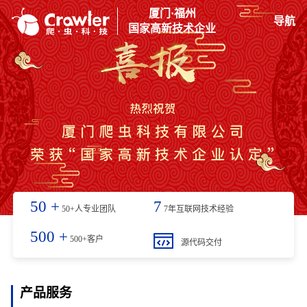
厦门·福州
导航
国家高新技术企业
50
+
7
50+人专业团队
7年互联网技术经验
500
+
500+客户
源代码交付
产品服务