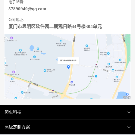
电子邮箱：
57890940@qq.com
公司地址：
厦门市思明区软件园二期观日路44号楼304单元
爬虫科技
爬虫案例
高级定制方案