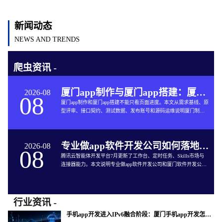
新闻动态
NEWS AND TRENDS
爬虫资讯 -
厦门app制作与厦门app搭建：厦门App开发的六个交付关口
2026-08
08
厦门app制作和厦门app搭建不能只看页面进度。本文从需求基线、原
型评审、接口契约、测试数据、发布账号和源码运维说明厦门制作
app与App软件开发的完整交付方法。
专业做app软件开发公司如何落地企业智能体工作台
2026-08
08
腾讯云智能体开发平台7月更新了工作台、定时任务、Skills市场与
连接器能力。本文说明专业做app软件开发公司和厦门软件开发公司
如何把企业智能体接入App开发、审批、知识库和现有系统。
行业资讯 -
手机app开发进入IPv6融合阶段：厦门手机app开发怎样验收真实网络